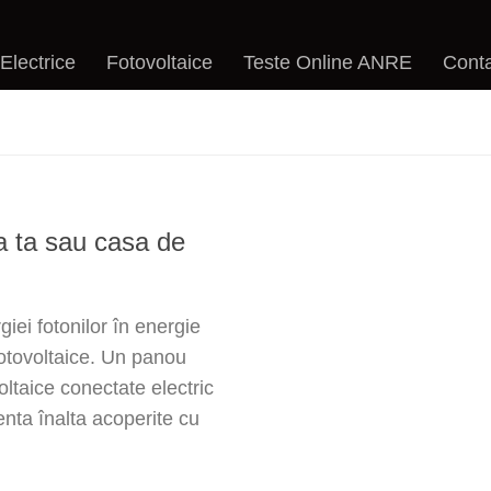
 Electrice
Fotovoltaice
Teste Online ANRE
Cont
ța ta sau casa de
iei fotonilor în energie
 fotovoltaice. Un panou
ltaice conectate electric
renta înalta acoperite cu