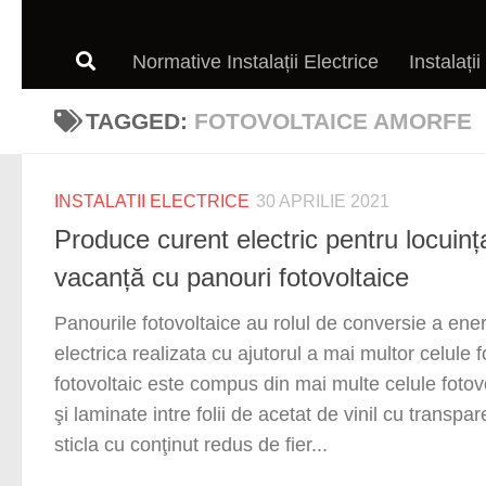
Normative Instalații Electrice
Instalații
TAGGED:
FOTOVOLTAICE AMORFE
INSTALATII ELECTRICE
30 APRILIE 2021
Produce curent electric pentru locuin
vacanță cu panouri fotovoltaice
Panourile fotovoltaice au rolul de conversie a energ
electrica realizata cu ajutorul a mai multor celule
fotovoltaic este compus din mai multe celule fotovo
şi laminate intre folii de acetat de vinil cu transpa
sticla cu conţinut redus de fier...