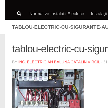
Normative Instalații Electrice
Instalații
TABLOU-ELECTRIC-CU-SIGURANTE-A
tablou-electric-cu-sig
BY
ING. ELECTRICIAN BALUNA CATALIN VIRGIL
·
31