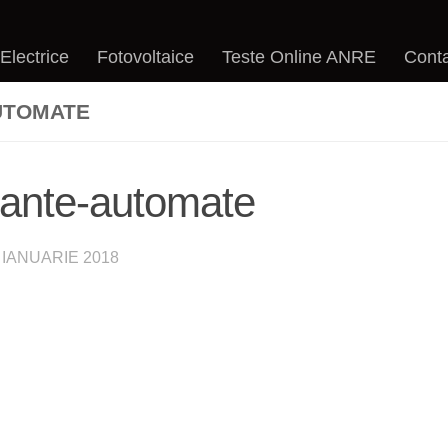
 Electrice
Fotovoltaice
Teste Online ANRE
Cont
UTOMATE
urante-automate
 IANUARIE 2018