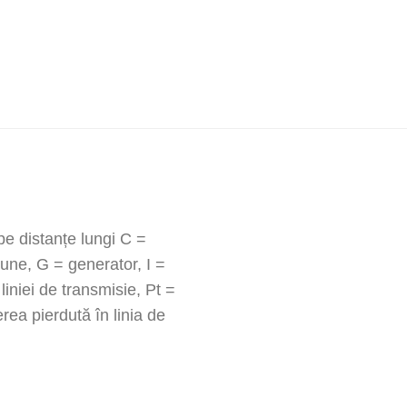
pe distanțe lungi C =
une, G = generator, I =
liniei de transmisie, Pt =
rea pierdută în linia de